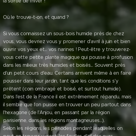
la sortie de l'hiver !
Où le trouve-t-on, et quand ?
Si vous connaissez un sous-bois humide près de chez
vous, vous devriez vous y promener d'avril à juin et bien
ouvrir vos yeux et... vos narines ! Peut-être y trouverez-
vous cette petite plante magique qui pousse à profusion
dans les milieux très humides et boisés... Souvent près
d'un petit cours d'eau. Certains arrivent même à en faire
pousser dans leur jardin, tant que les conditions s'y
prêtent (coin ombragé et boisé, et surtout humide).
Dans l'est de la France il est extrêmement répandu, mais
il semble que l'on puisse en trouver un peu partout dans
l'hexagone (de l'Anjou, en passant par la région
parisienne, dans les régions montagneuses...).
Selon les régions, les périodes pendant lesquelles on