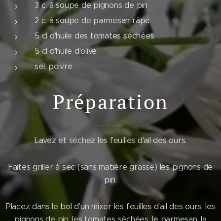
3 c. à soupe de pignons de pin
2 c. à soupe de parmesan râpé
5 cl d'huile des tomates séchées
5 cl d'huile d'olive
sel, poivre
Préparation
Lavez et séchez les feuilles d'ail des ours.
Faites griller à sec (sans matière grasse) les pignons de
pin.
Placez dans le bol d'un mixer les feuilles d'ail des ours, les
pignons de pin, les tomates séchées, le parmesan, la