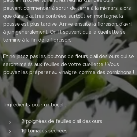
peut en trouver varient, les feuilles d'ail des ours
peuvent commencer à sortir de terre à la mi-mars, alors
que dans d'autres contrées, surtout en montagne, la
pousse est plus tardive. Arrive ensuite la floraison, d'avril
à juin généralement. On lit souvent que la cueillette se
termine à la fin de la floraison.
Et ne jetez pas les boutons de fleurs d'ail des ours qui se
seront mêlés aux feuilles de votre cueillette ! Vous
pouvez les préparer au vinaigre, comme des cornichons !
Ingrédients pour un bocal :
2 poignées de feuilles d'ail des ours
10 tomates séchées