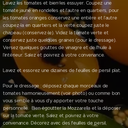
Lavez les tomates et bien les essuyer. Coupez une
tomate jaune en rondelles et l'autre en quartiers, pour
les tomates oranges conservez une entière et l'autre
coupez-la en quartiers et la verte coupez juste le
chapeau (conservez-le). Videz la tomate verte et
conservez juste quelques graines (pour le dressage).
Versez quelques gouttes de vinaigre et de l'huile à
l'intérieur. Salez et poivrez à votre convenance.
Lavez et essorez une dizaines de feuilles de persil plat.
Pour le dressage : déposez chaque morceaux de
tomates harmonieusement (voir photo) ou comme bon
vous semble à vous d'y apporter votre touche
personnelle. Bien égoutter la Mozzarella et la déposer
sur la tomate verte. Salez et poivrez à votre
convenance. Décorez avec des feuilles de persil,