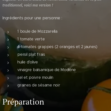
traditionnel, voici ma version !
Ingrédients pour une personne :
1 boule de Mozzarella
1 tomate verte
4 tomates grappes (2 oranges et 2 jaunes)
persil plat frais
huile d'olive
vinaigre balsamique de Modène
sel et poivre moulin
graines de sésame noir
Préparation