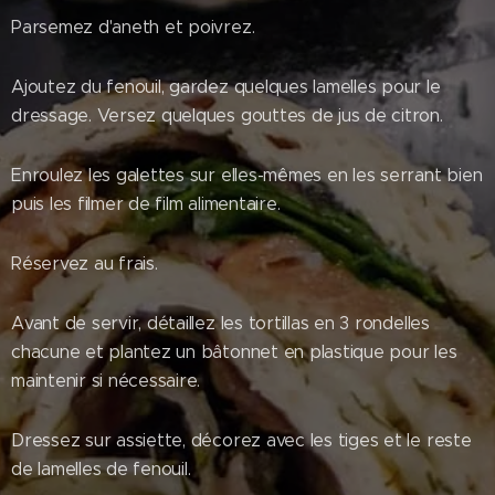
Parsemez d'aneth et poivrez.
Ajoutez du fenouil, gardez quelques lamelles pour le
dressage. Versez quelques gouttes de jus de citron.
Enroulez les galettes sur elles-mêmes en les serrant bien
puis les filmer de film alimentaire.
Réservez au frais.
Avant de servir, détaillez les tortillas en 3 rondelles
chacune et plantez un bâtonnet en plastique pour les
maintenir si nécessaire.
Dressez sur assiette, décorez avec les tiges et le reste
de lamelles de fenouil.