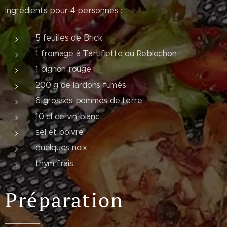
Ingrédients pour 4 personnes :
5 feuilles de Brick
1 fromage à Tartiflette ou Reblochon
1 oignon rouge
200 g de lardons fumés
6 grosses pommes de terre
10 cl de vin blanc
sel et poivre
quelques noix
thym frais
Préparation