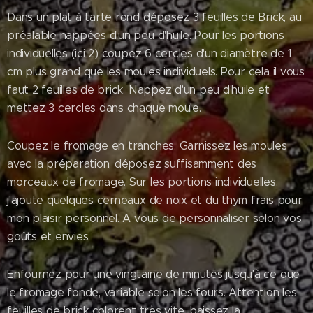
Dans un plat à tarte rond déposez 3 feuilles de Brick, au
préalable nappées d'un peu d'huile. Pour les portions
individuelles (ici 2) coupez 6 cercles d'un diamètre de 1
cm plus grand que les moules individuels. Pour cela il vous
faut 2 feuilles de brick. Nappez d'un peu d'huile et
mettez 3 cercles dans chaque moule.
Coupez le fromage en tranches. Garnissez les moules
avec la préparation, déposez suffisamment des
morceaux de fromage. Sur les portions individuelles,
j'ajoute quelques cerneaux de noix et du thym frais pour
mon plaisir personnel. A vous de personnaliser selon vos
goûts et envies.
Enfournez pour une vingtaine de minutes jusqu'à ce que
le fromage fonde, variable selon les fours. Attention les
feuilles de brick colorent très vite, baissez la