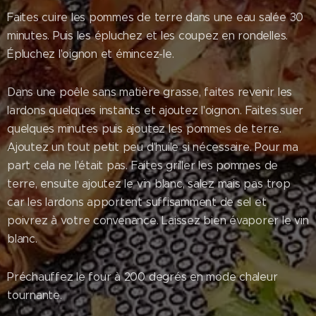
Faites cuire les pommes de terre dans une eau salée 30
minutes. Puis les épluchez et les coupez en rondelles.
Épluchez l'oignon et émincez-le.
Dans une poêle sans matière grasse, faites revenir les
lardons quelques instants et ajoutez l'oignon. Faites suer
quelques minutes puis ajoutez les pommes de terre.
Ajoutez un tout petit peu d'huile si nécessaire. Pour ma
part cela ne l'était pas. Faites griller les pommes de
terre, ensuite ajoutez le vin blanc, salez mais pas trop
car les lardons apportent suffisamment de sel et
poivrez à votre convenance. Laissez bien évaporer le vin
blanc.
Préchauffez le four à 200 degrés en mode chaleur
tournante.