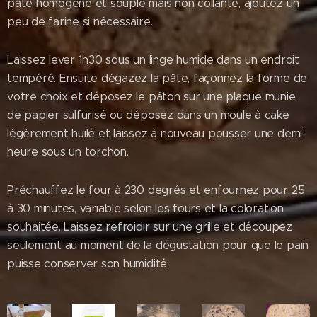
pâte homogène et souple mais non collante, ajoutez un
peu de farine si nécessaire.
Laissez lever 1h30 sous un linge humide dans un endroit
tempéré. Ensuite dégazez la pâte, façonnez la forme de
votre choix et déposez le pâton sur une plaque munie
de papier sulfurisé ou déposez dans un moule à cake
légèrement huilé et laissez à nouveau pousser une demi-
heure sous un torchon.
Préchauffez le four à 230 degrés et enfournez pour 25
à 30 minutes, variable selon les fours et la coloration
souhaitée. Laissez refroidir sur une grille et découpez
seulement au moment de la dégustation pour que le pain
puisse conserver son humidité.