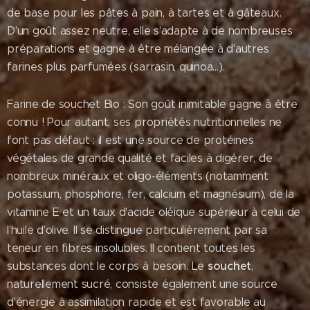
de base pour les pâtes à pain, à tartes et à gâteaux.
D'un goût assez neutre, elle s'adapte à de nombreuses
préparations et gagne à être mélangée à d'autres
farines plus parfumées (sarrasin, quinoa...).
Farine de souchet Bio : Son goût inimitable gagne à être
connu ! Pour autant, ses propriétés nutritionnelles
ne
font pas défaut : il est une source de protéines
végétales
de grande qualité et faciles à digérer, de
nombreux minéraux
et oligo-éléments (notamment
potassium, phosphore, fer, calcium et magnésium), de la
vitamine E et un taux d'acide oléique supérieur à celui de
l'huile d'olive. Il se distingue particulièrement par sa
teneur en fibres insolubles. Il contient toutes les
souchet
substances dont le corps à besoin. Le
,
naturellement sucré, consiste également une source
d'énergie à assimilation rapide et est favorable au