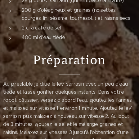
25 g de lev 'sarrasin (qui remplace la levure)
200 g d'oléagineux et graines (noisettes,
courges, lin, sésame, tournesol...) et raisins secs
2 c. à café de sel
400 ml d'eau tiède
Préparation
Au préalable je dilue le lev' sarrasin avec un peu d'eau
tiède et laisse gonfler quelques instants. Dans votre
robot pâtissier, versez d'abord l'eau, ajoutez les farines
et malaxez sur vitesse 1 environ 1 minute. Ajoutez le lev'
sarrasin puis malaxez à nouveau sur vitesse 2. Au bout
de 3 minutes, ajoutez le sel et le mélange graines et
raisins. Malaxez sur vitesses 3 jusqu'à l'obtention d'une