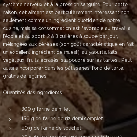
système nerveux et à la pression sanguine. Pour cette
raison, cet aliment est particulièrement intéressant non
seulement comme un ingrédient quotidien de notre
cuisine, mais sa consommation est favorable au travail, à
l'école et au sport. 2 à 3 cuillères à soupe par jour,
mélangées aux céréales (son goût caractéristique en fait
un excellent ingrédient de muesli), au yaourts, laits
végétaux, fruits écrasés, saupoudré sur les tartes... Peut
aussi s'incorporer dans les pâtisseries, fond de tarte,
gratins de légumes.
Quantités des ingrédients :
300 g farine de millet
150 g de farine de riz demi complet
50 g de farine de souchet