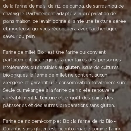
de la farine de maïs, de riz, de quinoa, de sarrasin ou de
châtaigne. Parfaitement adapté à la préparation de
pains maison, ce levain donne à la mie une texture aérée
et moelleuse qui vous réconciliera avec l'authentique
saveur
du pain.
Farine de millet Bio : est une farine qui convient
parfaitement aux régimes alimentaires des personnes
gluten
intolérantes ou sensibles au
. Issue de cultures
biologiques, la farine de millet ne contient aucun
allergène et garantit une consommation totalement sûre.
Seule ou mélangée à la farine de riz, elle renouvelle
texture
goût
agréablement la
et le
des pains, des
pâtisseries et des autres préparations sans gluten.
Farine de riz demi-complet Bio : la farine de riz Bio -
Garantie sans gluten est incontournable comme farine