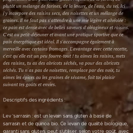
plutôt un mélange de farines, de la levure, de l'eau, du sel. Ici
j'y incorpore des raisins secs, des noisettes et un mélange de
graines. Il ne faut pas s'attendre à une mie légère et alvéolée :
ce pain est dense avec de belles saveurs d'oléagineux et raisins.
C'est au petit-déjeuner et avant une pratique sportive que ce
pain énergétique est idéal. Il s'accompagne également à
merveille avec certains fromages. L'avantage avec cette recette,
c'est qu'elle est un peu fourre-tout ! tu aimes les raisins, mets
des raisins, tu as des abricots séchés, va pour des abricots
séchés. Tu n'as pas de noisettes, remplace par des noix, tu
aimes les épices ou les graines de sésame, fait toi plaisir
suivant tes goûts et envies.
Descriptifs des ingrédients :
Lev 'sarrasin : est un levain sans gluten à base de
sarrasin et de quinoa bio. Ce levain de qualité biologique,
garanti sans gluten, peut s'utiliser, selon votre goût, avec