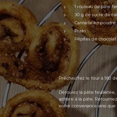
1 rouleau de pâte fe
30 g de sucre de c
Cannelle en poudre
Pralin
Pépites de chocolat 
Préchauffez le four à 180 d
Déroulez la pâte feuilletée
adhère à la pâte. Retournez
votre convenance ainsi que d