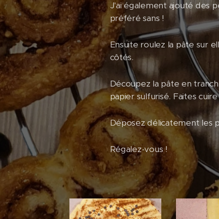
J'ai également ajouté des pé
préféré sans !
Ensuite roulez la pâte sur e
côtés.
Découpez la pâte en tranche
papier sulfurisé. Faites cuire
Déposez délicatement les pal
Régalez-vous !