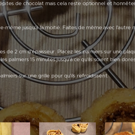
pites de chocolat mais cela reste optionnel et honnêteme
lle-même jusqu'à la moitié. Faites de même avec l'autre m
s de 2 cm d'épaisseur. Placez les palmiers sur une pla
 les palmiers 15 minutes jusqu'à ce qu'ils soient bien dorés
miers sur une grille pour qu'ils refroidissent.