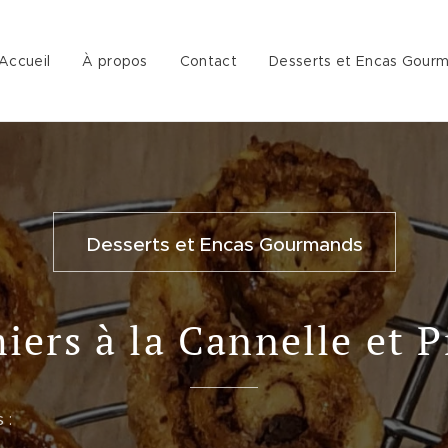
Accueil
À propos
Contact
Desserts et Encas Gour
Desserts et Encas Gourmands
iers à la Cannelle et P
 :