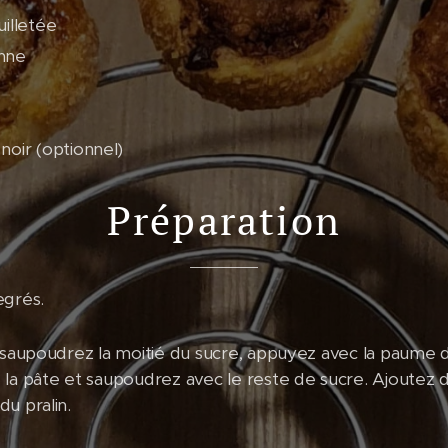
uilletée
anne
noir (optionnel)
Préparation
egrés.
, saupoudrez la moitié du sucre, appuyez avec la paume 
 la pâte et saupoudrez avec le reste de sucre. Ajoutez 
u pralin.