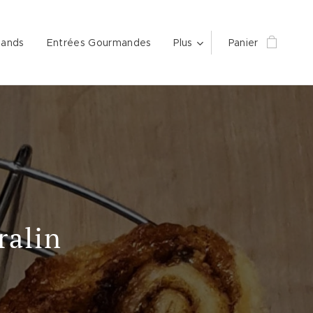
mands
Entrées Gourmandes
Plus
Panier
ralin