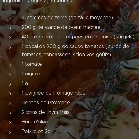
Ingrédients pour 2 personnes :
4 pommes de terre (de taille moyenne)
200 g de viande de bœuf hachée
40 g de carottes coupées en brunoise (surgelé)
1 bocal de 200 g de sauce tomates (purée de
tomates, concassées, selon vos goûts)
1 tomate
1 oignon
1 ail
1 poignée de fromage râpé
Herbes de Provence
2 brins de thym frais
Huile d'olive
Poivre et Sel