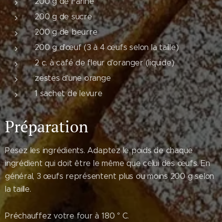
200 g de Farine
200 g de sucre
200 g de beurre
200 g d'œuf (3 à 4 œufs selon la taille)
2 c. à café de fleur d'oranger (liquide)
zestes d'une orange
1 sachet de levure
Préparation
Pesez les ingrédients. Adaptez le poids de chaque
ingrédient qui doit être le même que celui des œufs. En
général, 3 œufs représentent plus ou moins 200 g selon
la taille.
Préchauffez votre four à 180 ° C.