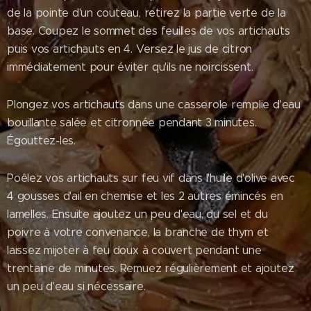
de la pointe d'un couteau, retirez la partie verte de la
base. Coupez le sommet des feuilles de vos artichauts
puis vos artichauts en 4. Versez le jus de citron
immédiatement pour éviter qu'ils ne noircissent.
Plongez vos artichauts dans une casserole remplie d'eau
bouillante salée et citronnée pendant 3 minutes.
Égouttez-les.
Poêlez vos artichauts sur feu vif dans l'huile d'olive avec
4 gousses d'ail en chemise et les 2 autres émincés en
lamelles. Ensuite ajoutez un peu d'eau, du sel et du
poivre à votre convenance, la branche de thym et
laissez mijoter à feu doux à couvert pendant une
trentaine de minutes. Remuez régulièrement et ajoutez
un peu d'eau si nécessaire.