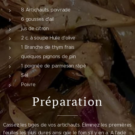
8 Artichauts poivrade
6 gousses d'ail
jus de citron
2 c. à soupe Huile d'olive
1 Branche de thym frais
quelques pignons de pin
1 poignée de parmesan râpé
Sel
Poivre
Préparation
Cassez les tiges de vos artichauts. Éliminez les premières
feuilles les plus dures ainsi que le foin s'il y en a. A l'aide