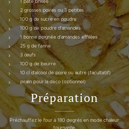
1 pâte brisée
2 grosses poires ou 3 petites
100 g de sucre en poudre
100 g de poudre d'amandes
1 bonne poignée d'amandes effilées
25 g de farine
3 œufs
100 g de beurre
10 cl d'alcool de poire ou autre (facultatif)
pralin pour la déco (optionnel)
Préparation
Préchauffez le four à 180 degrés en mode chaleur
tournante.