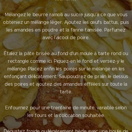
Mélangez le beurre ramolli au sucre jusqu'à ce que vous
obteniez un mélange léger. Ajoutez les œufs battus, puis
les amandes en poudre et la farine tamisée. Parfumez
avec l'alcool de poire.
Étalez la pâte brisée au fond d'un moule à tarte rond ou
rectangle comme ici. Piquez-en le fond et versez-y le
mélange. Placez enfin les poires sur le mélange en les
enfonçant délicatement. Saupoudrez de pralin le dessus
des poires et ajoutez des amandes effilées sur toute la
tarte.
Enfournez pour une trentaine de minute, variable selon
les fours et la coloration souhaitée.
Dégustez froide ou légèrement tiède avec une boule de