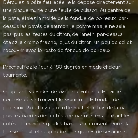
Déroulez la pâte feuilletée, je la dépose directement sur
une plaque munie d'une feuille de cuisson. Au centre de
la pâte, étalez la moitié de la fondue de poireaux, par-
dessus les pavés de saumon, je poivre mais je ne sale
pas, puis les zestes du citron, de l'aneth, par-dessus
étalez la crème fraiche, le jus du citron, un peu de sel et
recouvrir avec le reste de fondue de poireaux.
Préchauffez le four à 180 degrés en mode chaleur
tournante.
Coupez des bandes de part et d'autre de la partie
centrale où se trouvent le saumon et la fondue de
poireaux. Rabattez d'abord le haut et le bas de la pâte
puis les bandes des côtés une par une, en alternant les
côtés, de manière que les bandes se croisent. Dorez la
tresse d'œuf et saupoudrez de graines de sésame et