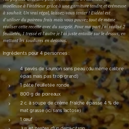
moelleuse à l'intérieur grâce à une garniture tendre et crémeuse
à souhait. Un vrai régal, laissez-vous tenter ! L'idéal est
d'utiliser du poireau frais mais vous pouvez tout de même
réaliser cette recette avec du surgelé. Pour ma part j'ai réalisé 2
feuilletés, 1 tressé et l'autre je l'ai juste entaillé sur le dessus, en
mettant les soudures en dessous.
Ingrédients pour 4 personnes :
4 pavés de saumon sans peau (du même calibre
épais mais pas trop grand)
1 pâte feuilletée ronde
800 g de poireaux
2 c. à soupe de crème fraîche épaisse 4 % de
mat grasse (ici sans lactose)
1 œuf
Jus et zestes d'un demi-citron