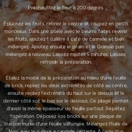
Préchauffez le four à 200 degrés.
Épluchez les fruits, retirez le centre et coupez en petits
morceaux. Dans une poêle avec le beurre faites revenir
les fruits, ajoutez 1 cuillère à café de cannelle et bien
mélangez. Ajoutez ensuite le pralin et le Granola puis
mélangez à nouveau. Laissez mijoter 5 minutes. Laissez
refroidir la préparation.
Étalez la moitié de la préparation au milieu d'une feuille
de brick, repliez les deux extrémités de côté au centre,
ensuite repliez l'extrémité du haut sur le dessus et le
dernier côté soit le bas sur le dessous. Ce pliage permet
d'avoir la même épaisseur de feuille partout. Répétez
l'opération. Déposez vos bricks sur une plaque de
cuisson munie d'une feuille sulfurisée. Mélangez l'huile de
Noix avec la cuillère à cannelle restante. À l'aide d'un