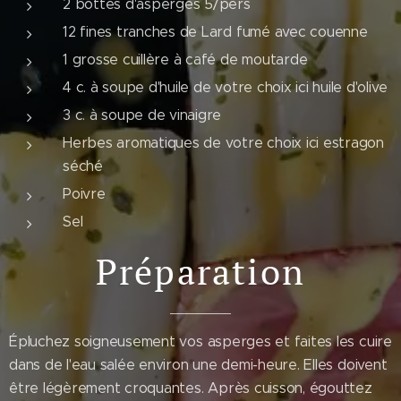
2 bottes d'asperges 5/pers
12 fines tranches de Lard fumé avec couenne
1 grosse cuillère à café de moutarde
4 c. à soupe d'huile de votre choix ici huile d'olive
3 c. à soupe de vinaigre
Herbes aromatiques de votre choix ici estragon
séché
Poivre
Sel
Préparation
Épluchez soigneusement vos asperges et faites les cuire
dans de l'eau salée environ une demi-heure. Elles doivent
être légèrement croquantes. Après cuisson, égouttez