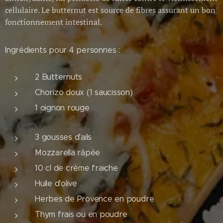
cellulaire. Le butternut est source de fibres assurant un bon
fonctionnement intestinal.
Ingrédients pour 4 personnes :
2 Butternuts
Chorizo doux (1 saucisson)
1 oignon rouge
3 gousses d'ails
Mozzarella râpée
10 cl de crème fraiche
Huile d'olive
Herbes de Provence en poudre
Thym frais ou en poudre