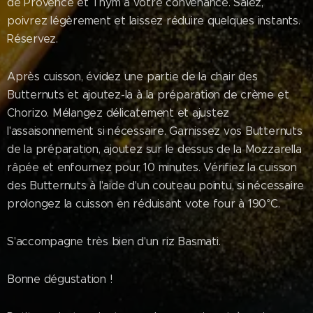
de Provence et Thym à votre convenance. Salez,
poivrez légèrement et laissez réduire quelques instants.
Réservez.
Après cuisson, évidez une partie de la chair des
Butternuts et ajoutez-la à la préparation de crème et
Chorizo. Mélangez délicatement et ajustez
l'assaisonnement si nécessaire. Garnissez vos Butternuts
de la préparation, ajoutez sur le dessus de la Mozzarella
râpée et enfournez pour 10 minutes. Vérifiez la cuisson
des Butternuts à l'aide d'un couteau pointu, si nécessaire
prolongez la cuisson en réduisant vote four à 190°C.
S'accompagne très bien d'un riz Basmati.
Bonne dégustation !