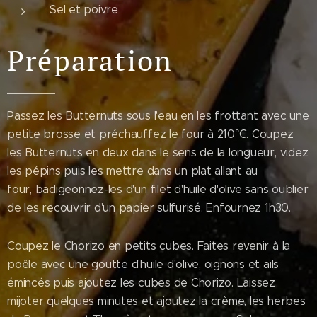
Sel et poivre
Préparation
Passez les Butternuts sous l'eau en les frottant avec une
petite brosse et préchauffez le four à 210°C. Coupez
les Butternuts en deux dans le sens de la longueur, videz
les pépins puis les mettre dans un plat allant au
four, badigeonnez-les d'un filet d'huile d'olive sans oublier
de les recouvrir d'un papier sulfurisé. Enfournez 1h30.
Coupez le Chorizo en petits cubes. Faites revenir à la
poêle avec une goutte d'huile d'olive, oignons et ails
émincés puis ajoutez les cubes de Chorizo. Laissez
mijoter quelques minutes et ajoutez la crème, les herbes