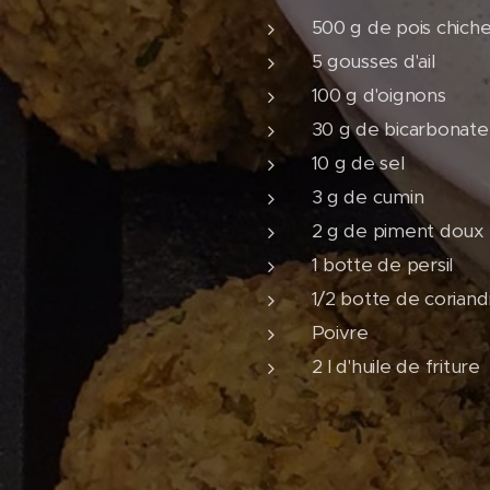
500 g de pois chiche
5 gousses d'ail
100 g d'oignons
30 g de bicarbonat
10 g de sel
3 g de cumin
2 g de piment doux
1 botte de persil
1/2 botte de coriand
Poivre
2 l d'huile de friture