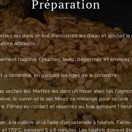
Préparation
versez-les dans un bol. Recouvrez-les d'eau et ajoutez la
ature ambiante.
inement l'oignon. Épluchez, lavez, dégermez et émincez l'a
t la coriandre, en gardant les tiges de la coriandre.
s séchez-les. Mettez-les dans un mixer avec l'ail, l'oigno
poivre, le cumin et le sel. Mixez ce mélange pour obten
. Filmez au contact et réservez au frais pendant 1 heur
 à la cuillère ou à l'aide d'un ustensile à falafels. Faites-
 et 170°C, pendant 5 à 6 minutes. Les falafels doivent êtr