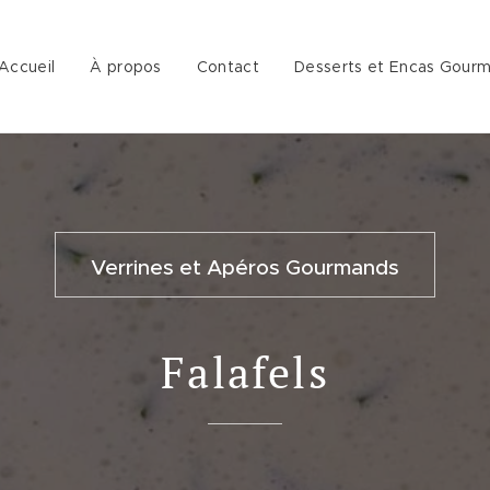
Accueil
À propos
Contact
Desserts et Encas Gour
Verrines et Apéros Gourmands
Falafels