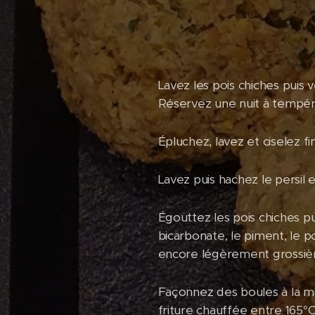
Lavez les pois chiches puis 
Réservez une nuit à tempér
Épluchez, lavez et ciselez f
Lavez puis hachez le persil e
Égouttez les pois chiches pui
bicarbonate, le piment, le 
encore légèrement grossière
Façonnez des boules à la main,
friture chauffée entre 165°C