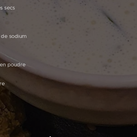
s secs
e de sodium
 en poudre
re