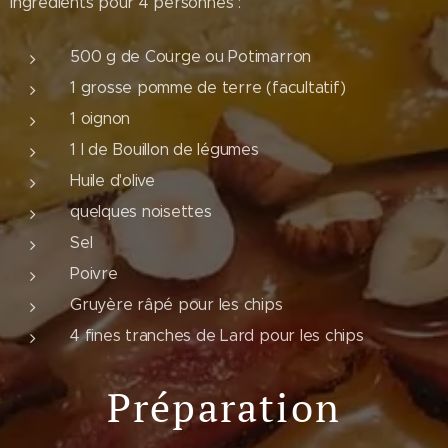
Ingrédients pour 4 personnes :
500 g de Courge ou Potimarron
1 grosse pomme de terre (facultatif)
1 oignon
1 l de Bouillon de légumes
Huile d'olive
quelques noisettes
Sel
Poivre
Gruyère râpé pour les chips
4 fines tranches de Lard pour les chips
Préparation