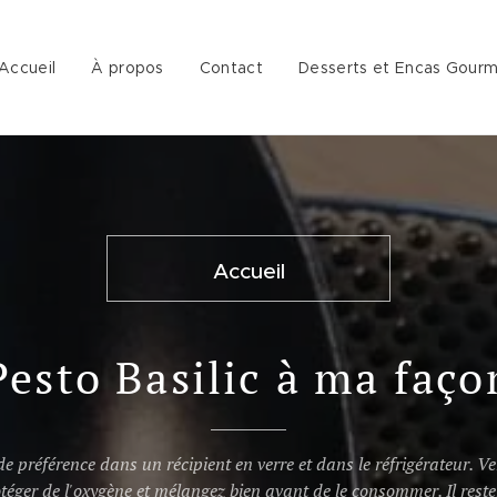
Accueil
À propos
Contact
Desserts et Encas Gour
Accueil
Pesto Basilic à ma faço
de préférence dans un récipient en verre et dans le réfrigérateur. Ve
rotéger de l'oxygène et mélangez bien avant de le consommer. Il re