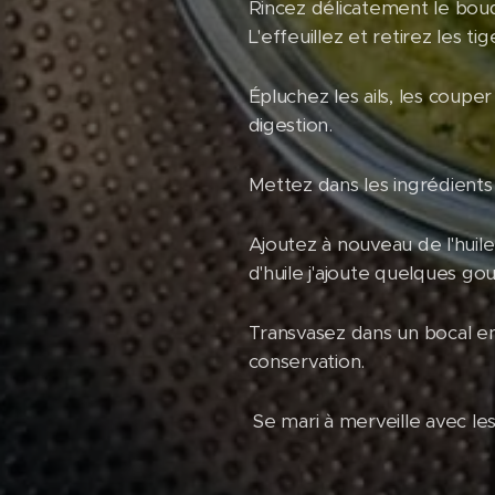
Rincez délicatement le bouqu
L'effeuillez et retirez les tig
Épluchez les ails, les coupe
digestion.
Mettez dans les ingrédients 
Ajoutez à nouveau de l'huil
d'huile j'ajoute quelques gou
Transvasez dans un bocal en 
conservation.
Se mari à merveille avec les