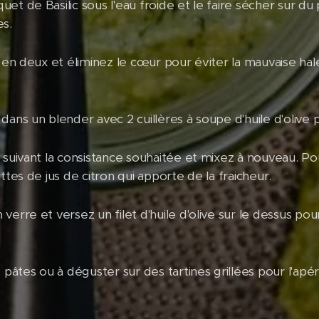
et de Basilic sous l'eau froide et le faire sécher sur du
es.
r en deux et éliminez le cœur pour éviter la mauvaise ha
dans un blender avec 2 cuillères à soupe d'huile d'olive 
e suivant la consistance souhaitée et mixez à nouveau. P
ttes de jus de citron qui apporte de la fraicheur.
verre et versez un filet d'huile d'olive sur le dessus po
 pâtes ou à déguster sur des tartines grillées pour l'apér