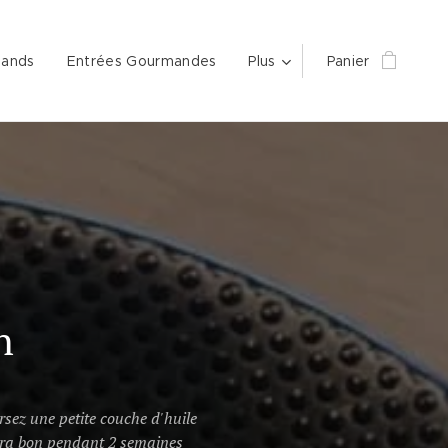
mands
Entrées Gourmandes
Plus
Panier
n
rsez une petite couche d'huile
stera bon pendant 2 semaines