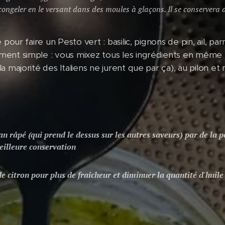
ngeler en le versant dans des moules à glaçons. Il se conservera a
 pour faire un Pesto vert : basilic, pignons de pin, ail, pa
ment simple : vous mixez tous les ingrédients en même
 majorité des Italiens ne jurent que par ça), au pilon et 
n râpé (qui prend le dessus sur les autres saveurs) par de la
eilleure conservation
de citron pour plus de fraîcheur et diminuer la quantité d'huile 