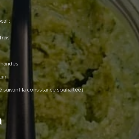
cal :
frais
Amandes
pin
té suivant la consistance souhaitée)
n