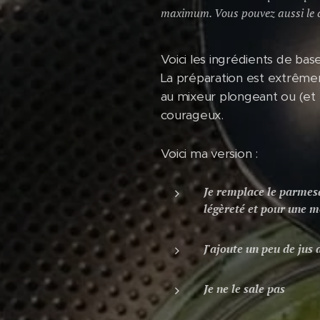
maximum. Vous pouvez aussi le co
Voici les ingrédients de base
La préparation est extrême
au mixeur plongeant ou (et la
courageux.
Voici ma version :
Je remplace le parmesa
légèreté et pour une m
J'ajoute un peu de jus 
Je ne le sale pas