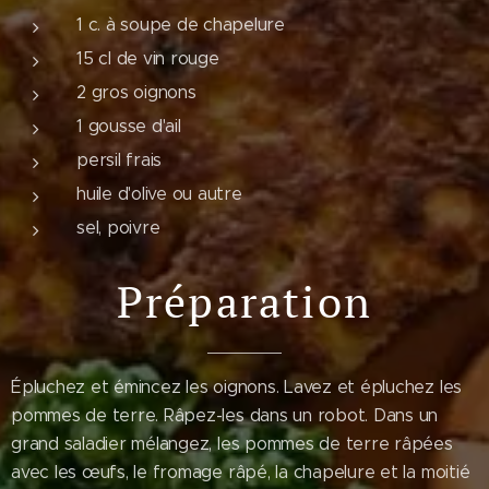
1 c. à soupe de chapelure
15 cl de vin rouge
2 gros oignons
1 gousse d'ail
persil frais
huile d'olive ou autre
sel, poivre
Préparation
Épluchez et émincez les oignons. Lavez et épluchez les
pommes de terre. Râpez-les dans un robot. Dans un
grand saladier mélangez, les pommes de terre râpées
avec les œufs, le fromage râpé, la chapelure et la moitié