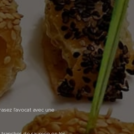
crasez l'avocat avec une
es tranches de saumon en les