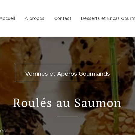
Accueil
À propos
Contact
Desserts et Encas Gour
Verrines et Apéros Gourmands
Roulés au Saumon
es :