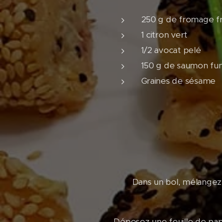
250 g de fromage fr
1 citron vert
1/2 avocat pelé
150 g de saumon f
Graines de sésame
Dans un bol, mélangez l
Déposez une feuille de papi