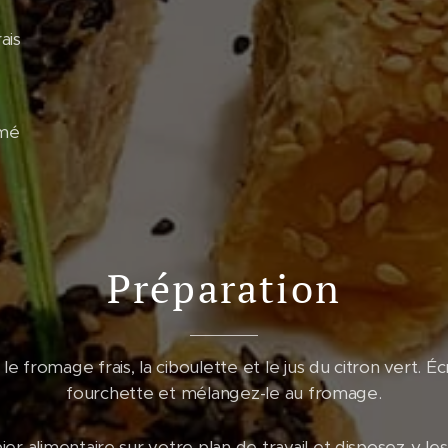
ais
umé
Préparation
e fromage frais, la ciboulette et le jus du citron vert. É
fourchette et mélangez-le au fromage.
er alimentaire sur votre plan de travail et disposez-y l