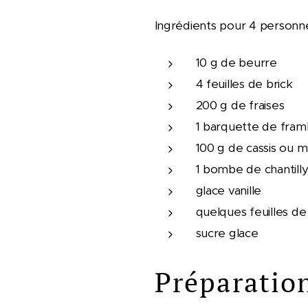
Ingrédients pour 4 personne
‌‌10 g de beurre
4 feuilles de brick
200 g de fraises
1 barquette de fram
100 g de cassis ou my
1 bombe de chantill
glace vanille
quelques feuilles d
sucre glace
Préparatio