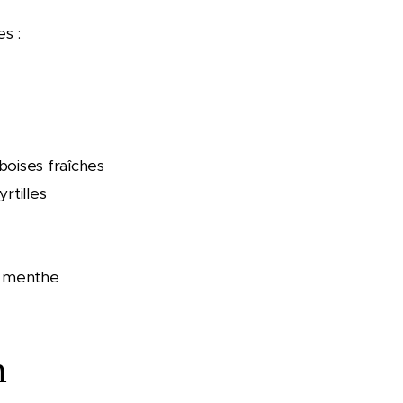
s :
boises fraîches
rtilles
y
e menthe
n