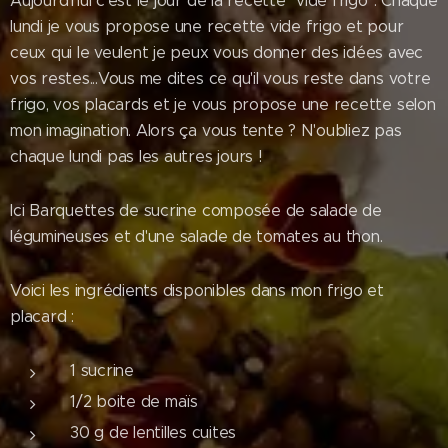
Aujourd'hui c'est le jour de la recette "vide frigo". Chaque
lundi je vous propose une recette vide frigo et pour
ceux qui le veulent je peux vous donner des idées avec
vos restes...Vous me dites ce qu'il vous reste dans votre
frigo, vos placards et je vous propose une recette selon
mon imagination. Alors ça vous tente ? N'oubliez pas
chaque lundi pas les autres jours !
Ici Barquettes de sucrine composée de salade de
légumineuses et d'une salade de tomates au thon.
Voici les ingrédients disponibles dans mon frigo et
placard :
1 sucrine
1/2 boite de maïs
30 g de lentilles cuites