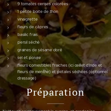
9 tomates cerises colorées
1 petite boite de thon
vinaigrette
fleurs de câpres
basilic frais
persil séché
graines de sésame doré
sel et poivre
fleurs comestibles fraiches (ici œillet d'Inde et
fleurs de menthe) et pétales séchées (optionnel
dressage)
Préparation