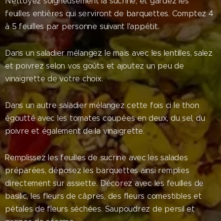
Nettoyez soigneusement la sucrine, et gardez les
feuilles entières qui serviront de barquettes. Comptez 4
à 5 feuilles par personne suivant l'appétit.
Dans un saladier mélangez le maïs avec les lentilles, salez
et poivrez selon vos goûts et ajoutez un peu de
vinaigrette de votre choix.
Dans un autre saladier mélangez cette fois ci le thon
égoutté avec les tomates coupées en deux, du sel, du
poivre et également de la vinaigrette.
Remplissez les feuilles de sucrine avec les salades
préparées, déposez les barquettes ainsi remplies
directement sur assiette. Décorez avec les feuilles de
basilic, les fleurs de câpres, des fleurs comestibles et
pétales de fleurs séchées. Saupoudrez de persil et