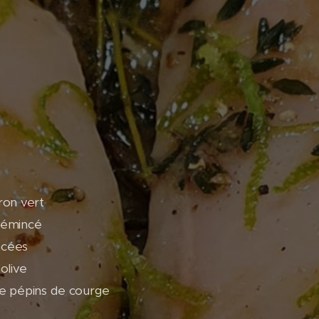
tron vert
 émincé
ncées
'olive
 de pépins de courge