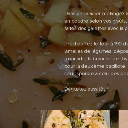
Dans un saladier mélangez les
en poudre selon vos goûts, 
faites des galettes avec la 
Préchauffez le four à 190 d
lamelles de légumes, dépose
marinade, la branche de thy
pour la deuxième papillote.
corresponde à celui des p
Dégustez aussitôt !