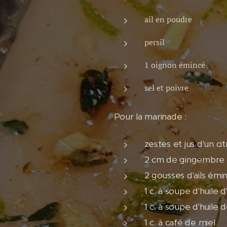
ail en poudre
persil
1 oignon émincé
sel et poivre
Pour la marinade :
zestes et jus d'un ci
2 cm de gingembre
2 gousses d'ails émi
1 c. à soupe d'huile d
1 c. à soupe d'huile
1 c. à café de miel