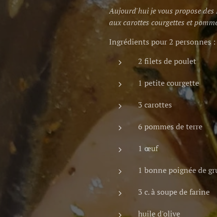
Aujourd'hui je vous propose des P
aux carottes courgettes et pomme
Ingrédients pour 2 personnes :
2 filets de poulet
1 petite courgette
3 carottes
6 pommes de terre
1 œuf
1 bonne poignée de gr
3 c. à soupe de farine
huile d'olive