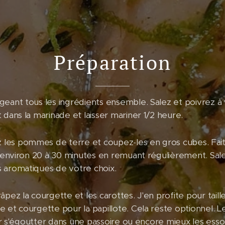
Préparation
geant tous les ingrédients ensemble. Salez et poivrez 
 dans la marinade et laisser mariner 1/2 heure.
les pommes de terre et coupez-les en gros cubes. Fait
ve environ 20 à 30 minutes en remuant régulièrement. Sal
 aromatiques de votre choix.
âpez la courgette et les carottes. J'en profite pour taill
e et courgette pour la papillote. Cela reste optionnel. 
sser s'égoutter dans une passoire ou encore mieux les ess