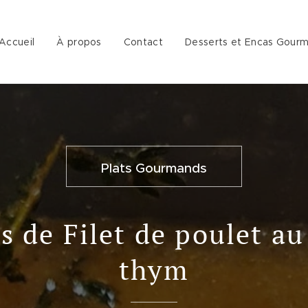
Accueil
À propos
Contact
Desserts et Encas Gour
Plats Gourmands
s de Filet de poulet au
thym