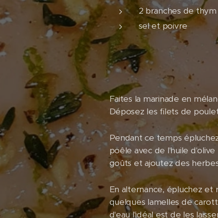
2 branches de thym
sel et poivre
Faites la marinade en mélan
Déposez les filets de poulet
Pendant ce temps épluchez 
poêle avec de l'huile d'oli
goûts et ajoutez des herbes
En alternance, épluchez et r
quelques lamelles de carott
d'eau l'idéal est de les lai