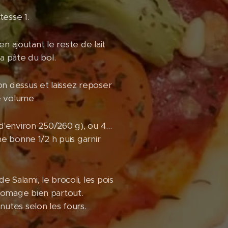
tesse 1.
en ajoutant le reste de lait
la pâte du bol.
on dessus et laissez reposer
e volume
d'environ 250/260 g), ou 4...
ne bonne 1/2 h puis garnir
 Salami, le brocoli, les pois
fromage bien partout.
utes selon les fours.