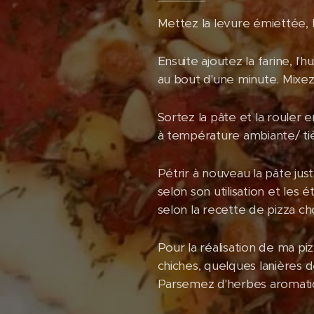
Mettez la levure émiettée, l'
Ensuite ajoutez la farine, l'h
au bout d'une minute. Mixez 
Sortez la pâte et la rouler 
à température ambiante/ ti
Pétrir à nouveau la pâte just
selon son utilisation et les 
selon la recette de pizza cho
Pour la réalisation de ma pi
chiches, quelques lanières 
Parsemez d'herbes aromatiqu