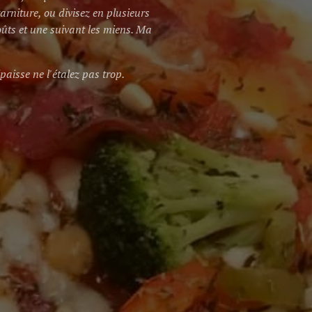
arniture, ou divisez en plusieurs
oûts et une suivant les miens. Ma
épaisse ne l'étalez pas trop.