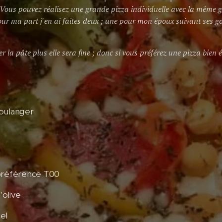
. Vous pouvez réalisez une grande pizza individuelle avec la même g
Pour ma part j'en ai faites deux ; une pour mon époux suivant ses g
ler la pâte plus elle sera fine ; donc si vous préférez une pizza bien 
oulanger
préférence T00
'olive
sel