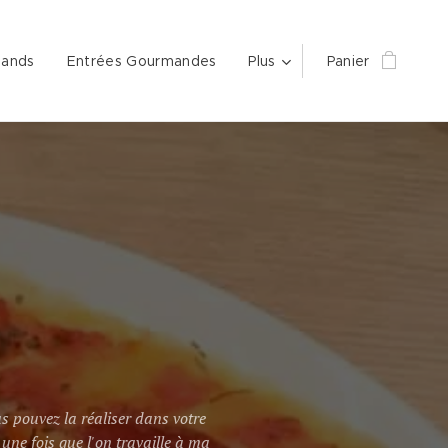
mands
Entrées Gourmandes
Plus
Panier
s pouvez la réaliser dans votre
 une fois que l'on travaille à ma