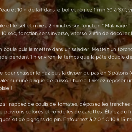
eau et 10 g de lait dans le bol et réglez 1 min 30 à 37°, vi
uile et le sel et mixez 2 minutes sur fonction " Malaxage " 
10 sec, fonction sens inverse, vitesse 2 afin de décoller 
en boule puis la mettre dans un saladier. Mettez un torch
ède pendant 1 h environ, le temps que la pâte double d
e pour chasser le gaz puis la diviser ou pas en 3 pâtons (
étaler sur une plaque de cuisson huilée. Laissez reposer u
isie !
zza : nappez de coulis de tomates, déposez les tranches de
de poivrons colorés et rondelles de carottes. Étalez du 
es et de pignons de pin. Enfournez à 210 ° C 10 à 15 min