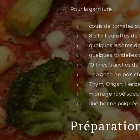
Pour la garniture :
coulis de tomates o
8 à 10 fleurettes de
quelques lanières d
quelques rondelles 
10 fines tranches de
1 poignée de pois ch
Thym, Origan, Herb
Fromage râpé spécia
une bonne poignée 
Préparatio