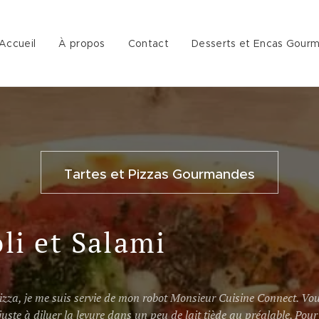
Accueil
À propos
Contact
Desserts et Encas Gour
Tartes et Pizzas Gourmandes
li et Salami
pizza,
je me suis servie de mon robot Monsieur Cuisine Connect. Vou
juste à diluer la levure dans un peu de lait tiède au préalable. Pour