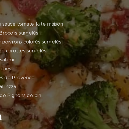
u sauce tomate faite maison
 Brocolis surgelés
e poivrons colorés surgelés
de carottes surgelés
 salami
iches
es de Provence
l Pizza
de Pignons de pin
n