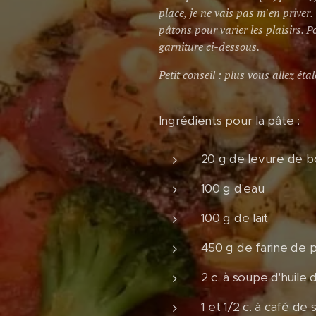
place, je ne vais pas m'en priver
pâtons pour varier les plaisirs. 
garniture ci-dessous.
Petit conseil : plus vous allez éta
Ingrédients pour la pâte :
20 g de levure de b
100 g d'eau
100 g de lait
450 g de farine de 
2 c. à soupe d'huile d
1 et 1/2 c. à café de 